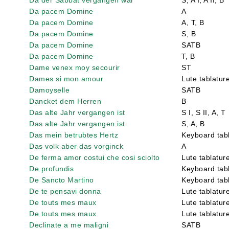
Da der Sabbat vergangen war
S, A I, A II, B
Da pacem Domine
A
Da pacem Domine
A, T, B
Da pacem Domine
S, B
Da pacem Domine
SATB
Da pacem Domine
T, B
Dame venex moy secourir
ST
Dames si mon amour
Lute tablatur
Damoyselle
SATB
Dancket dem Herren
B
Das alte Jahr vergangen ist
S I, S II, A, T
Das alte Jahr vergangen ist
S, A, B
Das mein betrubtes Hertz
Keyboard tabl
Das volk aber das vorginck
A
De ferma amor costui che cosi sciolto
Lute tablatur
De profundis
Keyboard tabl
De Sancto Martino
Keyboard tabl
De te pensavi donna
Lute tablatur
De touts mes maux
Lute tablatur
De touts mes maux
Lute tablatur
Declinate a me maligni
SATB