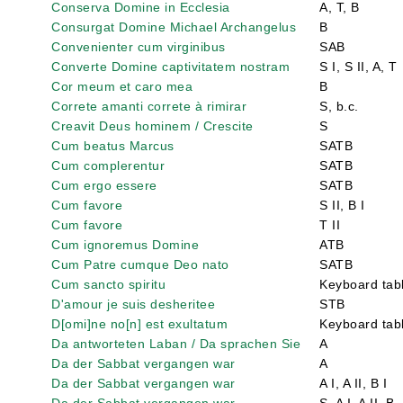
Conserva Domine in Ecclesia
A, T, B
Consurgat Domine Michael Archangelus
B
Convenienter cum virginibus
SAB
Converte Domine captivitatem nostram
S I, S II, A, T
Cor meum et caro mea
B
Correte amanti correte à rimirar
S, b.c.
Creavit Deus hominem / Crescite
S
Cum beatus Marcus
SATB
Cum complerentur
SATB
Cum ergo essere
SATB
Cum favore
S II, B I
Cum favore
T II
Cum ignoremus Domine
ATB
Cum Patre cumque Deo nato
SATB
Cum sancto spiritu
Keyboard tabl
D'amour je suis desheritee
STB
D[omi]ne no[n] est exultatum
Keyboard tabl
Da antworteten Laban / Da sprachen Sie
A
Da der Sabbat vergangen war
A
Da der Sabbat vergangen war
A I, A II, B I