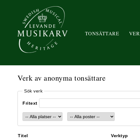
TONSÄTTARE
VER
Verk av anonyma tonsättare
Sök verk
Fritext
Titel
Verktyp