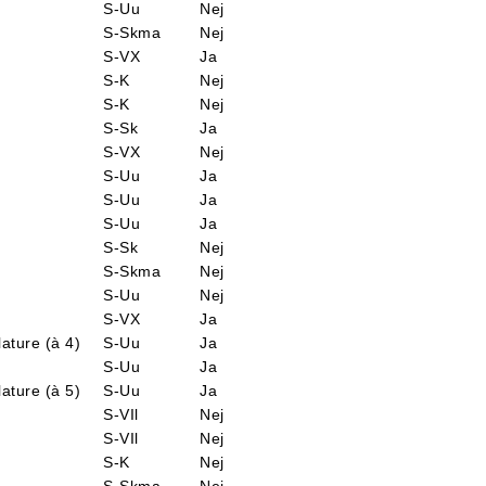
S-Uu
Nej
S-Skma
Nej
S-VX
Ja
S-K
Nej
S-K
Nej
S-Sk
Ja
S-VX
Nej
S-Uu
Ja
S-Uu
Ja
S-Uu
Ja
S-Sk
Nej
S-Skma
Nej
S-Uu
Nej
S-VX
Ja
ature (à 4)
S-Uu
Ja
S-Uu
Ja
ature (à 5)
S-Uu
Ja
S-VIl
Nej
S-VIl
Nej
S-K
Nej