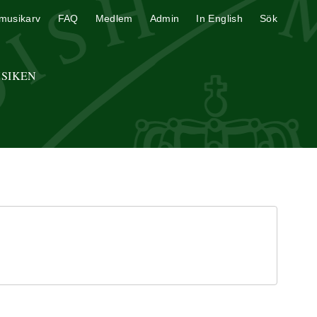
musikarv
FAQ
Medlem
Admin
In English
Sök
USIKEN