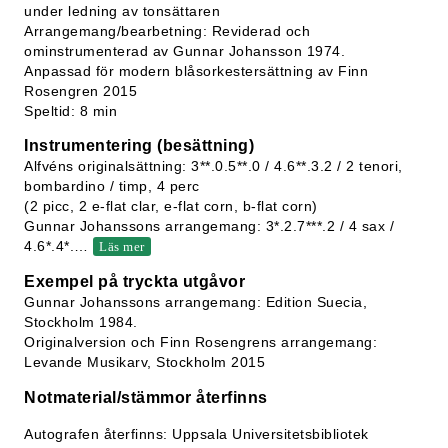
under ledning av tonsättaren
Arrangemang/bearbetning: Reviderad och
ominstrumenterad av Gunnar Johansson 1974.
Anpassad för modern blåsorkestersättning av Finn
Rosengren 2015
Speltid: 8 min
Instrumentering (besättning)
Alfvéns originalsättning: 3**.0.5**.0 / 4.6**.3.2 / 2 tenori,
bombardino / timp, 4 perc
(2 picc, 2 e-flat clar, e-flat corn, b-flat corn)
Gunnar Johanssons arrangemang: 3*.2.7***.2 / 4 sax /
4.6*.4*.
…
Läs mer
Exempel på tryckta utgåvor
Gunnar Johanssons arrangemang: Edition Suecia,
Stockholm 1984.
Originalversion och Finn Rosengrens arrangemang:
Levande Musikarv, Stockholm 2015
Notmaterial/stämmor återfinns
Autografen återfinns: Uppsala Universitetsbibliotek