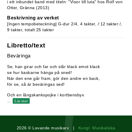
i ett inbundet band med titeln: "Visor till luta" hos Rolf von
Otter, Gränna (2013)
Beskrivning av verket
[Ingen tempobeteckning] G-dur 2/4, 4 takter, /:12 takter:/,
9 takter, totalt 25 takter
Libretto/text
Beväringa
Se, han girar och far och slår klack emot klack
se hur kaskarne hänga på sned!
När den ene går fram, gör den andre en back,
för se, så är beväringas sed!
Och en långskankspojke i kortbensbyx
…
Läs mer
2026 © Levande musikarv |
Kungl. Musikaliska