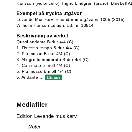
Karlsson (violoncello), Ingrid Lindgren (piano). Bluebell
Exempel på tryckta utgåvor
Levande Musikarv. Emenderad utgåva nr 1005 (2015)
Wilhelm Hansen Edition, Ed. nr. 13514
Beskrivning av verket
Quasi andante B-dur 4/4 (C)
1. I'istesso tempo B-dur 4/4 (C)
2. Più mosso B-dur 4/4 (C)
3. Allegretto moderato B-dur 4/4 (C)
4. Con moto b-moll 4/4 (C)
5. Più mosso b-moll 4/4 (C)
6. Andante
…
Läs mer
Mediafiler
Edition Levande musikarv
Noter