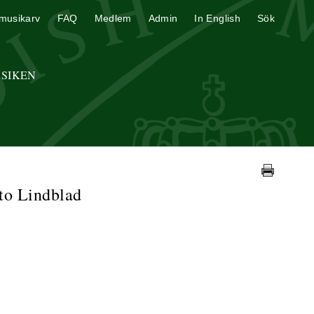
musikarv
FAQ
Medlem
Admin
In English
Sök
USIKEN
tto Lindblad