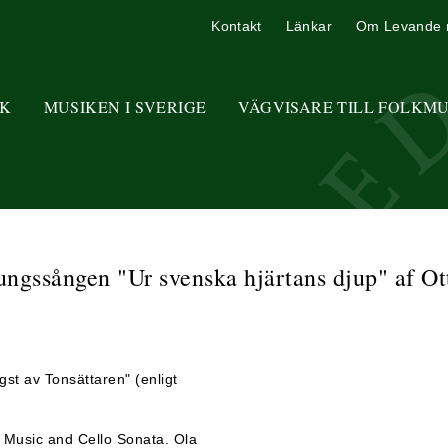
Kontakt
Länkar
Om Levande 
K
MUSIKEN I SVERIGE
VÄGVISARE TILL FOLKM
ungssången "Ur svenska hjärtans djup" af O
t av Tonsättaren" (enligt
no Music and Cello Sonata. Ola