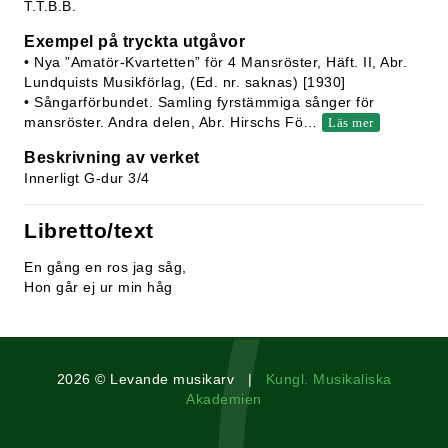
T.T.B.B.
Exempel på tryckta utgåvor
• Nya ”Amatör-Kvartetten” för 4 Mansröster, Häft. II, Abr.
Lundquists Musikförlag, (Ed. nr. saknas) [1930]
• Sångarförbundet. Samling fyrstämmiga sånger för
mansröster. Andra delen, Abr. Hirschs Fö
…
Läs mer
Beskrivning av verket
Innerligt G-dur 3/4
Libretto/text
En gång en ros jag såg,
Hon går ej ur min håg
2026 © Levande musikarv |
Kungl. Musikaliska
Akademien