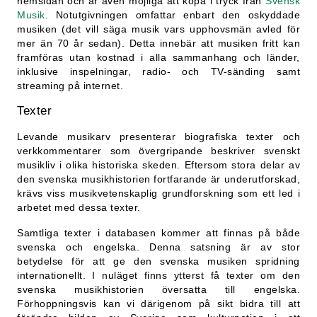
hemsidan och är även möjliga att köpa i tryck från
Svensk
Musik
. Notutgivningen omfattar enbart den oskyddade
musiken (det vill säga musik vars upphovsmän avled för
mer än 70 år sedan). Detta innebär att musiken fritt kan
framföras utan kostnad i alla sammanhang och länder,
inklusive inspelningar, radio- och TV-sänding samt
streaming på internet.
Texter
Levande musikarv presenterar biografiska texter och
verkkommentarer som övergripande beskriver svenskt
musikliv i olika historiska skeden. Eftersom stora delar av
den svenska musikhistorien fortfarande är underutforskad,
krävs viss musikvetenskaplig grundforskning som ett led i
arbetet med dessa texter.
Samtliga texter i databasen kommer att finnas på både
svenska och engelska. Denna satsning är av stor
betydelse för att ge den svenska musiken spridning
internationellt. I nuläget finns ytterst få texter om den
svenska musikhistorien översatta till engelska.
Förhoppningsvis kan vi därigenom på sikt bidra till att