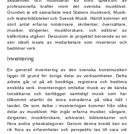
akademien och mobiliserar ett brett spektrum av
professionella krafter inom det svenska musiklivet.
Grunden är ett samarbete med Statens musikverk, Musik-
och teaterbiblioteket och Svensk Musik. Härtill kommer ett
stort antal erfarna notskrivare, skribenter, översättare,
musiker, dirigenter, musikforskare, och editörer av
källkritiska utgåvor. Dessutom är projektet beroende av en
stor ideell insats av medarbetare som inventerar och
bedömer verk.
Inventering
En generell inventering av den svenska konstmusiken
ligger till grund för övriga delar av verksamheten. Detta
arbete går ut på att besiktiga, registrera och bedöma
enskilda verk. Inventeringen omfattar musik av de kända
tonsättarna och kartlägger samtidigt musik som har
tillkommit utanför de stora estraderna på olika håll i
landet. De som deltar i inventeringen kommer från olika
delar av musiklivet. Här ingår erfarna musiker, sångare,
dirigenter, musikforskare, arkivarier, bibliotekarier och
flera andra yrkeskategorier. Genom denna bredd kan en
rik flora av erfarenheter och perspektiv tas till vara vid