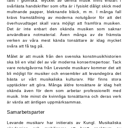
fallit i glömska. Mycket av denna musik finns enbart i
svårlästa handskrifter som ofta är i fysiskt dåligt skick med
multnande papper, bleknande bläck, m m. I många fall
krävs framställning av moderna notutgåvor för att det
överhuvudtaget skall vara möjligt att framföra musiken.
Det är inte enbart den okända musiken som saknar
användbara notmaterial. Även många av de främsta
verken av våra mest kända tonsättare är idag mycket
svåra att få tag på.
Målet är att musik från den svenska konstmusikhistorien
ska bli en vital del av vår moderna konsertrepertoar. Tack
vare notutgåvorna från Levande musikarv kommer det att
bli möjligt för musiker och ensembler att levandegöra det
bästa ur vårt musikaliska kulturarv. Här finns stora
upptäckter att göra. Många äldre tonsättare är idag helt
okända även för dem som arbetar professionellt med
musik. Inte minst de kvinnliga tonsättarna och deras verk
är värda att äntligen uppmärksammas.
Samarbetsparter
Levande musikarv har initierats av Kungl. Musikaliska