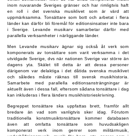
inom nuvarande Sveriges gränser och har rimligtvis haft
en roll i det svenska musiklivet som är värd att
uppmärksamma. Tonsättare som bott och arbetat i flera
länder kan därför bli föremål för editionsinsatser inte bara
i Sverige. Levande musikarv samarbetar därför med
parallella verksamheter i närliggande länder.
Men Levande musikarv ägnar sig också åt verk som
komponerats av tonsättare som varit verksamma i det
utvidgade Sverige, dvs när nationen Sverige var större än
dagens yta. Skälet till detta är att dessa personer
därigenom var delaktiga i det dåtida svenska musiklivet
och således måste räknas till svensk musikhistoria.
Samarbete med parallella editionsansträngningar är
aktuellt även i dessa fall, eftersom sådana tonsättare i dag
kan inkluderas i flera länders musikhistorieskrivning.
Begreppet tonsättare ska uppfattas brett, framför allt
bredare än vad som vanligtvis sker idag. Förutom
traditionella konstmusiktonsättare kommer databasen
även att omfatta tonsättare som huvudsakligen
komponerat verk inom genrer som militärmusik,