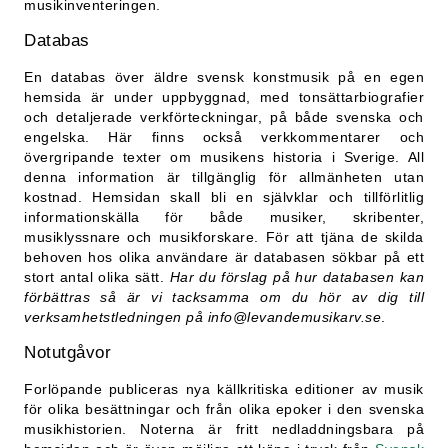
musikinventeringen.
Databas
En databas över äldre svensk konstmusik på en egen
hemsida är under uppbyggnad, med tonsättarbiografier
och detaljerade verkförteckningar, på både svenska och
engelska. Här finns också verkkommentarer och
övergripande texter om musikens historia i Sverige. All
denna information är tillgänglig för allmänheten utan
kostnad. Hemsidan skall bli en självklar och tillförlitlig
informationskälla för både musiker, skribenter,
musiklyssnare och musikforskare. För att tjäna de skilda
behoven hos olika användare är databasen sökbar på ett
stort antal olika sätt.
Har du förslag på hur databasen kan
förbättras så är vi tacksamma om du hör av dig till
verksamhetstledningen på info@levandemusikarv.se
.
Notutgåvor
Forlöpande publiceras nya källkritiska editioner av musik
för olika besättningar och från olika epoker i den svenska
musikhistorien. Noterna är fritt nedladdningsbara på