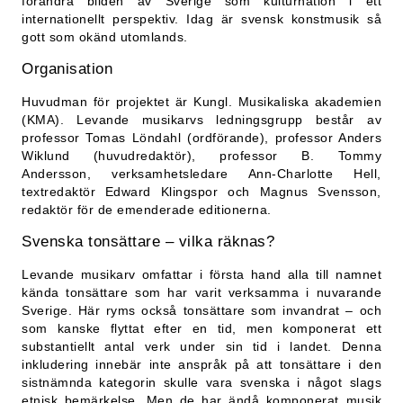
förändra bilden av Sverige som kulturnation i ett
internationellt perspektiv. Idag är svensk konstmusik så
gott som okänd utomlands.
Organisation
Huvudman för projektet är Kungl. Musikaliska akademien
(KMA). Levande musikarvs ledningsgrupp består av
professor Tomas Löndahl (ordförande), professor Anders
Wiklund (huvudredaktör), professor B. Tommy
Andersson, verksamhetsledare Ann-Charlotte Hell,
textredaktör Edward Klingspor och Magnus Svensson,
redaktör för de emenderade editionerna.
Svenska tonsättare – vilka räknas?
Levande musikarv omfattar i första hand alla till namnet
kända tonsättare som har varit verksamma i nuvarande
Sverige. Här ryms också tonsättare som invandrat – och
som kanske flyttat efter en tid, men komponerat ett
substantiellt antal verk under sin tid i landet. Denna
inkludering innebär inte anspråk på att tonsättare i den
sistnämnda kategorin skulle vara svenska i något slags
etnisk bemärkelse. Men de har ändå komponerat musik