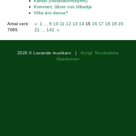
Kantat (Installationshymn)
Kommen, låtom oss tillbedja
Vilka äro dessa?
Antal verk:
«
1
...
9
10
11
12
13
14
15
16
17
18
19
20
7085
21
...
142
»
2026 © Levande musikarv |
Kungl. Musikaliska
Akademien