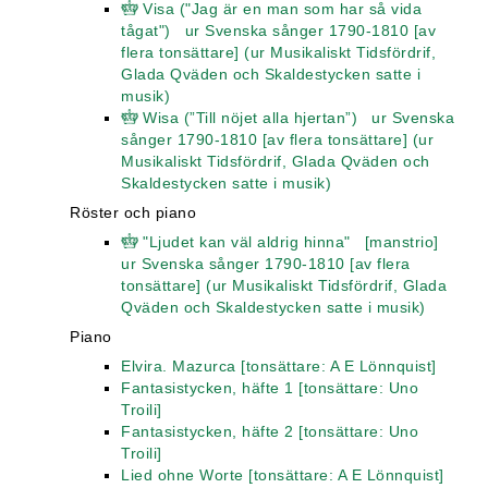
Visa ("Jag är en man som har så vida
tågat") ur Svenska sånger 1790-1810 [av
flera tonsättare] (ur Musikaliskt Tidsfördrif,
Glada Qväden och Skaldestycken satte i
musik)
Wisa (”Till nöjet alla hjertan”) ur Svenska
sånger 1790-1810 [av flera tonsättare] (ur
Musikaliskt Tidsfördrif, Glada Qväden och
Skaldestycken satte i musik)
Röster och piano
"Ljudet kan väl aldrig hinna" [manstrio]
ur Svenska sånger 1790-1810 [av flera
tonsättare] (ur Musikaliskt Tidsfördrif, Glada
Qväden och Skaldestycken satte i musik)
Piano
Elvira. Mazurca [tonsättare: A E Lönnquist]
Fantasistycken, häfte 1 [tonsättare: Uno
Troili]
Fantasistycken, häfte 2 [tonsättare: Uno
Troili]
Lied ohne Worte [tonsättare: A E Lönnquist]