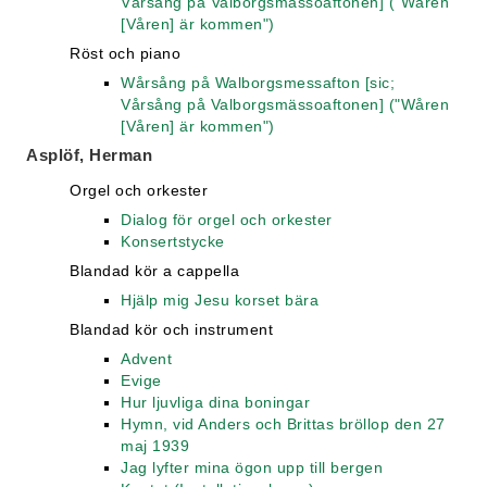
Vårsång på Valborgsmässoaftonen] ("Wåren
[Våren] är kommen")
Röst och piano
Wårsång på Walborgsmessafton [sic;
Vårsång på Valborgsmässoaftonen] ("Wåren
[Våren] är kommen")
Asplöf, Herman
Orgel och orkester
Dialog för orgel och orkester
Konsertstycke
Blandad kör a cappella
Hjälp mig Jesu korset bära
Blandad kör och instrument
Advent
Evige
Hur ljuvliga dina boningar
Hymn, vid Anders och Brittas bröllop den 27
maj 1939
Jag lyfter mina ögon upp till bergen