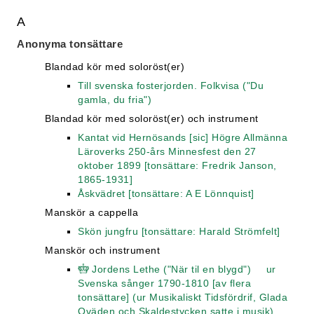
A
Anonyma tonsättare
Blandad kör med soloröst(er)
Till svenska fosterjorden. Folkvisa ("Du
gamla, du fria")
Blandad kör med soloröst(er) och instrument
Kantat vid Hernösands [sic] Högre Allmänna
Läroverks 250-års Minnesfest den 27
oktober 1899 [tonsättare: Fredrik Janson,
1865-1931]
Åskvädret [tonsättare: A E Lönnquist]
Manskör a cappella
Skön jungfru [tonsättare: Harald Strömfelt]
Manskör och instrument
Jordens Lethe ("När til en blygd") ur
Svenska sånger 1790-1810 [av flera
tonsättare] (ur Musikaliskt Tidsfördrif, Glada
Qväden och Skaldestycken satte i musik)