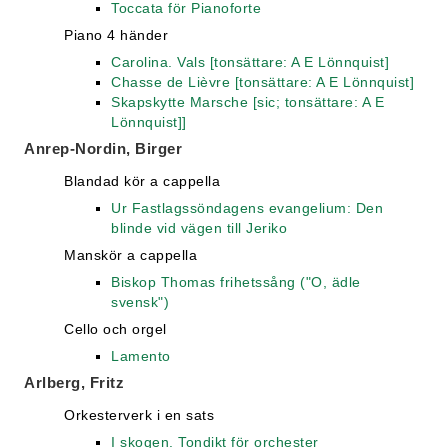
Toccata för Pianoforte
Piano 4 händer
Carolina. Vals [tonsättare: A E Lönnquist]
Chasse de Lièvre [tonsättare: A E Lönnquist]
Skapskytte Marsche [sic; tonsättare: A E
Lönnquist]]
Anrep-Nordin, Birger
Blandad kör a cappella
Ur Fastlagssöndagens evangelium: Den
blinde vid vägen till Jeriko
Manskör a cappella
Biskop Thomas frihetssång ("O, ädle
svensk")
Cello och orgel
Lamento
Arlberg, Fritz
Orkesterverk i en sats
I skogen. Tondikt för orchester