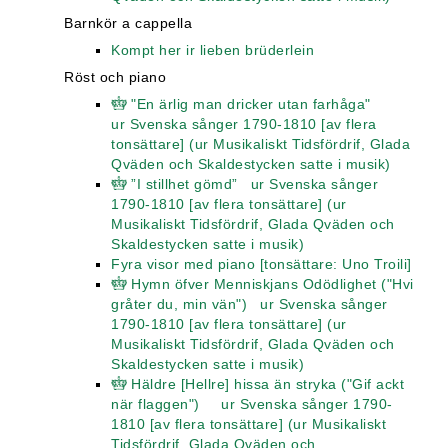
Barnkör a cappella
Kompt her ir lieben brüderlein
Röst och piano
"En ärlig man dricker utan farhåga"
ur Svenska sånger 1790-1810 [av flera
tonsättare] (ur Musikaliskt Tidsfördrif, Glada
Qväden och Skaldestycken satte i musik)
”I stillhet gömd” ur Svenska sånger
1790-1810 [av flera tonsättare] (ur
Musikaliskt Tidsfördrif, Glada Qväden och
Skaldestycken satte i musik)
Fyra visor med piano [tonsättare: Uno Troili]
Hymn öfver Menniskjans Odödlighet ("Hvi
gråter du, min vän") ur Svenska sånger
1790-1810 [av flera tonsättare] (ur
Musikaliskt Tidsfördrif, Glada Qväden och
Skaldestycken satte i musik)
Häldre [Hellre] hissa än stryka ("Gif ackt
när flaggen") ur Svenska sånger 1790-
1810 [av flera tonsättare] (ur Musikaliskt
Tidsfördrif, Glada Qväden och