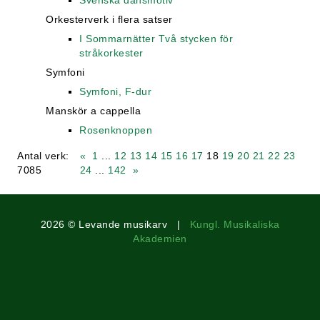
Svenska dansmotiv
Orkesterverk i flera satser
I Sommarnätter Två stycken för
stråkorkester
Symfoni
Symfoni, F-dur
Manskör a cappella
Rosenknoppen
Antal verk:
«
1
...
12
13
14
15
16
17
18
19
20
21
22
23
7085
24
...
142
»
2026 © Levande musikarv |
Kungl. Musikaliska
Akademien