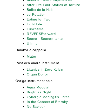
About a Farm - Hiljainen tila
After Life Four Stories of Torture
Ballet de la Nuit
co-Rotation
Eating for Two
Light Life
Lunchtime
REVERSEforward
Saana - Saanan tahto
Uthman
Damkör a cappella
Mater
Röst och andra instrument
Litanies in Zero Kelvin
Organ Donor
Övriga instrument solo
Aqua Modulah
Bright as Night
Cyborgic Meningitis Three
In the Context of Eternity
No Saviour