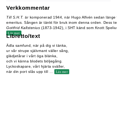
Verkkommentar
Till S.H.T.
är komponerad 1944, när Hugo Alfvén sedan länge 
emeritus. Sången är tänkt för bruk inom denna orden. Dess te
Gottfrid Kallstenius
(1873-1942), i SHT känd som Knott Speliu
Läs mer
Libretto/text
Ädla samfund, när på dig vi tänka,
ur vår strupe självmant väller sång,
glädjetårar i vårt öga blänka,
och vi känna blodets böljegång.
Lyckoskapare, vårt hjärta sväller,
när din port slås upp till
…
Läs mer