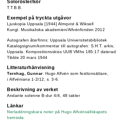
Soloröster/kör
T.T.B.B.
Exempel på tryckta utgåvor
Ljuskopia Uppsala [1944] Almqvist & Wiksell
Kungl. Musikaliska akademien/Alfvénfonden 2012
Autografen återfinns: Uppsala Universitetsbibliotek
Katalogsignum/kommentar till autografen: S.H.T. arkiv,
Uppsala. Kompositionsskiss UUB VMhs 185:17 daterad
Tibble 20 mars 1944
Litteraturhänvisning
Ternhag, Gunnar
: Hugo Alfvén som festtonsättare,
i
Alfvéniana
1-2/12, s. 3-6.
Beskrivning av verket
Andante solenne B-dur 4/4, 48 takter
Länkar
Nerladdningsbara noter på Hugo Alfvénsällskapets
hemsida