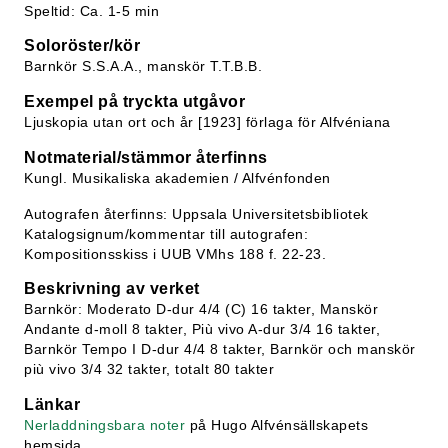
Speltid: Ca. 1-5 min
Soloröster/kör
Barnkör S.S.A.A., manskör T.T.B.B.
Exempel på tryckta utgåvor
Ljuskopia utan ort och år [1923] förlaga för Alfvéniana
Notmaterial/stämmor återfinns
Kungl. Musikaliska akademien / Alfvénfonden
Autografen återfinns: Uppsala Universitetsbibliotek
Katalogsignum/kommentar till autografen:
Kompositionsskiss i UUB VMhs 188 f. 22-23.
Beskrivning av verket
Barnkör: Moderato D-dur 4/4 (C) 16 takter, Manskör
Andante d-moll 8 takter, Più vivo A-dur 3/4 16 takter,
Barnkör Tempo I D-dur 4/4 8 takter, Barnkör och manskör
più vivo 3/4 32 takter, totalt 80 takter
Länkar
Nerladdningsbara noter
på Hugo Alfvénsällskapets
hemsida