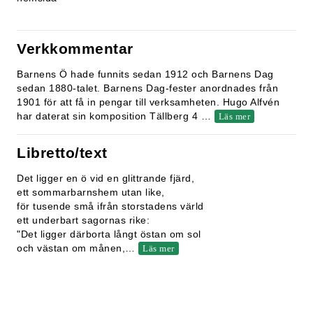
Verkkommentar
Barnens Ö hade funnits sedan 1912 och Barnens Dag
sedan 1880-talet. Barnens Dag-fester anordnades från
1901 för att få in pengar till verksamheten. Hugo Alfvén
har daterat sin komposition Tällberg 4
…
Läs mer
Libretto/text
Det ligger en ö vid en glittrande fjärd,
ett sommarbarnshem utan like,
för tusende små ifrån storstadens värld
ett underbart sagornas rike:
"Det ligger därborta långt östan om sol
och västan om månen,
…
Läs mer