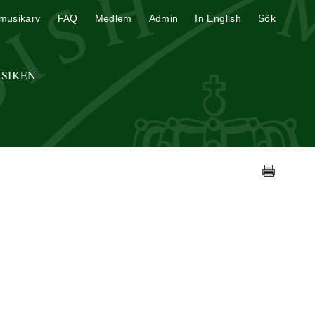
musikarv
FAQ
Medlem
Admin
In English
Sök
USIKEN