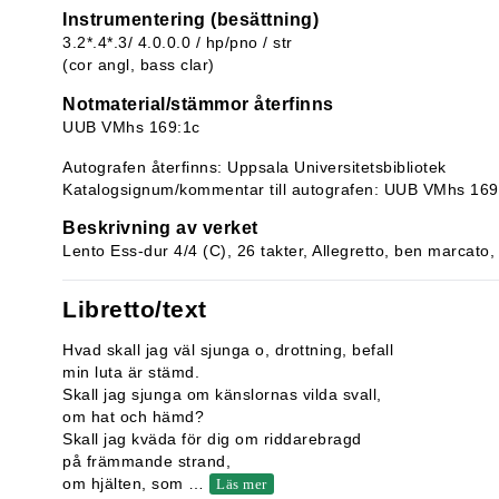
Instrumentering (besättning)
3.2*.4*.3/ 4.0.0.0 / hp/pno / str
(cor angl, bass clar)
Notmaterial/stämmor återfinns
UUB VMhs 169:1c
Autografen återfinns: Uppsala Universitetsbibliotek
Katalogsignum/kommentar till autografen: UUB VMhs 169
Beskrivning av verket
Lento Ess-dur 4/4 (C), 26 takter, Allegretto, ben marcato, 3
Libretto/text
Hvad skall jag väl sjunga o, drottning, befall
min luta är stämd.
Skall jag sjunga om känslornas vilda svall,
om hat och hämd?
Skall jag kväda för dig om riddarebragd
på främmande strand,
om hjälten, som
…
Läs mer