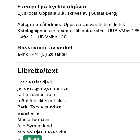
Exempel på tryckta utgåvor
Ljuskopia Uppsala u.å. skrivet av [Gustaf Berg]
Autografen återfinns: Uppsala Universitetsbibliotek
Katalogsignum/kommentar till autografen: UUB VMhs 185:6
Häfte 2 UUB VMhs 188
Beskrivning av verket
a-moll 4/4 (C) 28 takter
Libretto/text
Lotir åssint djivir,
jändest tjyri bjönn a rivir,
fåjt å läsman kum,
präst å knikt skatt ska a.
Berit! Tom e pundjen,
wisält er e
Mas e twundjin
åjte Syrmanland
min no stjer, tjåkan dra.
…
Läs mer