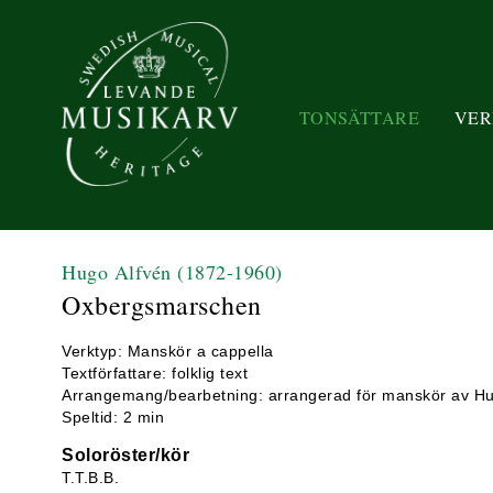
TONSÄTTARE
VER
Hugo Alfvén
(1872-1960)
Oxbergsmarschen
Verktyp: Manskör a cappella
Textförfattare: folklig text
Arrangemang/bearbetning: arrangerad för manskör av Hu
Speltid: 2 min
Soloröster/kör
T.T.B.B.