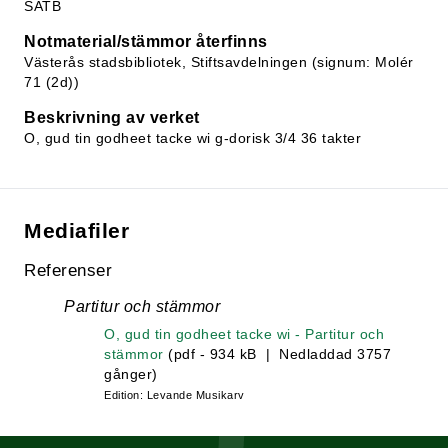
SATB
Notmaterial/stämmor återfinns
Västerås stadsbibliotek, Stiftsavdelningen (signum: Molér
71 (2d))
Beskrivning av verket
O, gud tin godheet tacke wi g-dorisk 3/4 36 takter
Mediafiler
Referenser
Partitur och stämmor
O, gud tin godheet tacke wi - Partitur och
stämmor
(pdf - 934 kB | Nedladdad 3757
gånger)
Edition: Levande Musikarv