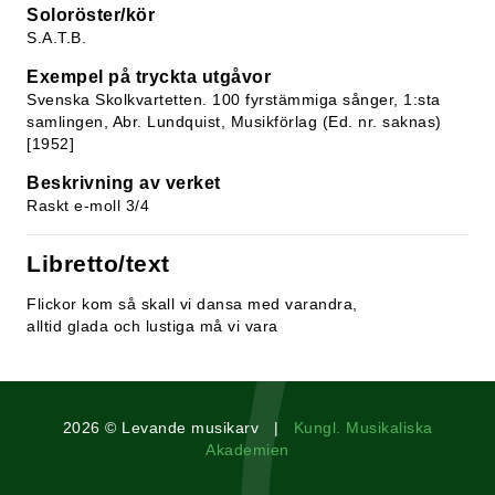
Soloröster/kör
S.A.T.B.
Exempel på tryckta utgåvor
Svenska Skolkvartetten. 100 fyrstämmiga sånger, 1:sta
samlingen, Abr. Lundquist, Musikförlag (Ed. nr. saknas)
[1952]
Beskrivning av verket
Raskt e-moll 3/4
Libretto/text
Flickor kom så skall vi dansa med varandra,
alltid glada och lustiga må vi vara
2026 © Levande musikarv |
Kungl. Musikaliska
Akademien