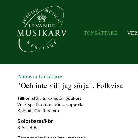
TONSÄTTARE
VER
Anonym tonsättare
"Och inte vill jag sörja". Folkvisa
Tillkomstår: tillkomstår osäkert
Verktyp: Blandad kör a cappella
Speltid: Ca. 1-5 min
Soloröster/kör
S.A.T.B.B.