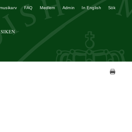
musikarv
FAQ
Medlem
Admin
In English
Sök
USIKEN