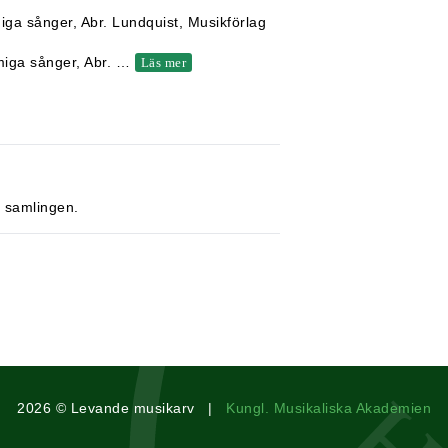
ga sånger, Abr. Lundquist, Musikförlag
miga sånger, Abr.
…
Läs mer
 samlingen.
2026 © Levande musikarv |
Kungl. Musikaliska Akademien