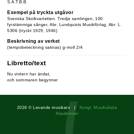
S.A.T.B.B.
Exempel på tryckta utgåvor
Svenska Skolkvartetten. Tredje samlingen, 100
fyrstämmiga sånger, Abr. Lundquists Musikförlag, Abr. L.
5306 (tryckt 1929, 1946)
Beskrivning av verket
(tempobeteckning saknas) g-moll 2/4
Libretto/text
Nu vintern har ändat,
och sommaren begynner
2026 © Levande musikarv |
Kungl. Musikaliska
Akademien