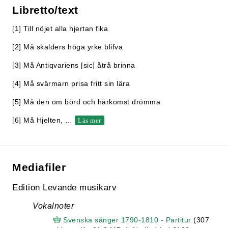
Libretto/text
[1] Till nöjet alla hjertan fika
[2] Må skalders höga yrke blifva
[3] Må Antiqvariens [sic] åtrå brinna
[4] Må svärmarn prisa fritt sin lära
[5] Må den om börd och härkomst drömma
[6] Må Hjelten,
…
Läs mer
Mediafiler
Edition Levande musikarv
Vokalnoter
Svenska sånger 1790-1810 - Partitur
(307