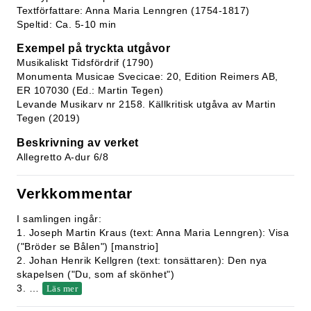
Textförfattare: Anna Maria Lenngren (1754-1817)
Speltid: Ca. 5-10 min
Exempel på tryckta utgåvor
Musikaliskt Tidsfördrif (1790)
Monumenta Musicae Svecicae: 20, Edition Reimers AB,
ER 107030 (Ed.: Martin Tegen)
Levande Musikarv nr 2158. Källkritisk utgåva av Martin
Tegen (2019)
Beskrivning av verket
Allegretto A-dur 6/8
Verkkommentar
I samlingen ingår:
1. Joseph Martin Kraus (text: Anna Maria Lenngren): Visa
("Bröder se Bålen") [manstrio]
2. Johan Henrik Kellgren (text: tonsättaren): Den nya
skapelsen ("Du, som af skönhet")
3.
…
Läs mer