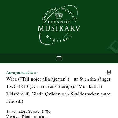
Anonym tonsättare
Wisa (”Till nöjet alla hjertan”) ur Svenska sånger
1790-1810 [av flera tonsättare] (ur Musikaliskt
Tidsfördrif, Glada Qväden och Skaldestycken satte
i musik)
Tillkomstår: Senast 1790
Verktyp: Röst och piano