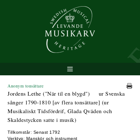
Anonym tonsättare
Jordens Lethe ("När til en blygd") ur Svenska
sånger 1790-1810 [av flera tonsättare] (ur
Musikaliskt Tidsfördrif, Glada Qväden och
Skaldestycken satte i musik)
Tillkomstår: Senast 1792
Verktyp: Manskör och instrument