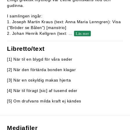
gudinna.
I samlingen ingår:
1. Joseph Martin Kraus (text: Anna Maria Lenngren): Visa
("Bröder se Bålen") [manstrio]
2. Johan Henrik Kellgren (text:
…
Läs mer
Libretto/text
[1] När til en blygd för våra seder
[2] När den förtärda bonden klagar
[3] När en oskyldig makas hjerta
[4] När til föragt [sic] af tusend eder
[5] Om drufvans milda kraft ej kändes
Mediafiler