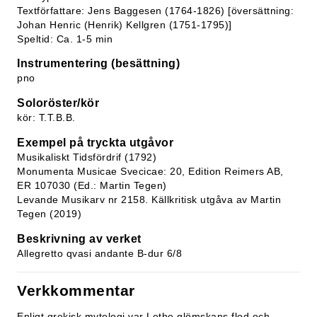
Textförfattare: Jens Baggesen (1764-1826) [översättning:
Johan Henric (Henrik) Kellgren (1751-1795)]
Speltid: Ca. 1-5 min
Instrumentering (besättning)
pno
Soloröster/kör
kör: T.T.B.B.
Exempel på tryckta utgåvor
Musikaliskt Tidsfördrif (1792)
Monumenta Musicae Svecicae: 20, Edition Reimers AB,
ER 107030 (Ed.: Martin Tegen)
Levande Musikarv nr 2158. Källkritisk utgåva av Martin
Tegen (2019)
Beskrivning av verket
Allegretto qvasi andante B-dur 6/8
Verkkommentar
Enligt grekisk mytologi var Lethe glömskans flod och