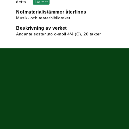
detta
…
Läs mer
Notmaterial/stämmor återfinns
Musik- och teaterbiblioteket
Beskrivning av verket
Andante sostenuto c-moll 4/4 (C), 20 takter