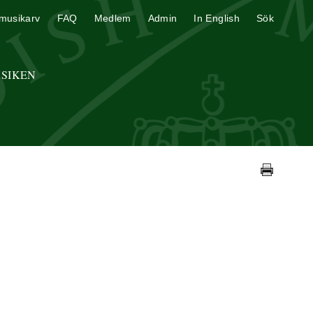
musikarv
FAQ
Medlem
Admin
In English
Sök
USIKEN