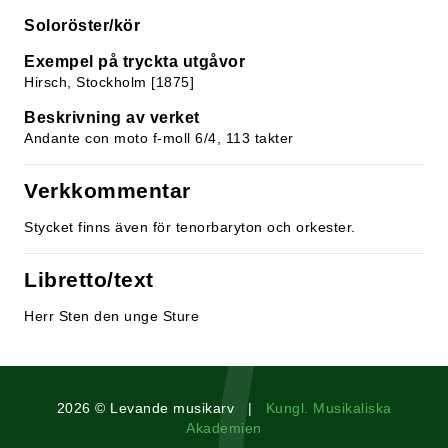
Soloröster/kör
Exempel på tryckta utgåvor
Hirsch, Stockholm [1875]
Beskrivning av verket
Andante con moto f-moll 6/4, 113 takter
Verkkommentar
Stycket finns även för tenorbaryton och orkester.
Libretto/text
Herr Sten den unge Sture
2026 © Levande musikarv |
Kungl. Musikaliska
Akademien