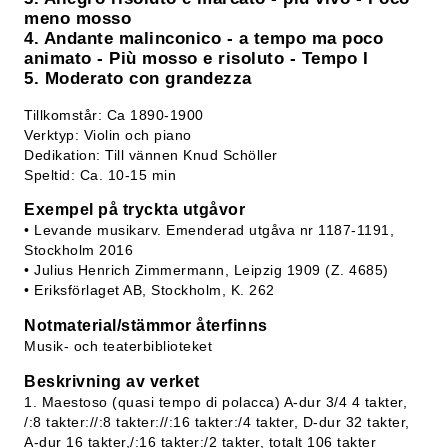
meno mosso
4. Andante malinconico - a tempo ma poco
animato - Più mosso e risoluto - Tempo I
5. Moderato con grandezza
Tillkomstår: Ca 1890-1900
Verktyp: Violin och piano
Dedikation: Till vännen Knud Schöller
Speltid: Ca. 10-15 min
Exempel på tryckta utgåvor
• Levande musikarv. Emenderad utgåva nr 1187-1191,
Stockholm 2016
• Julius Henrich Zimmermann, Leipzig 1909 (Z. 4685)
• Eriksförlaget AB, Stockholm, K. 262
Notmaterial/stämmor återfinns
Musik- och teaterbiblioteket
Beskrivning av verket
1. Maestoso (quasi tempo di polacca) A-dur 3/4 4 takter,
/:8 takter://:8 takter://:16 takter:/4 takter, D-dur 32 takter,
A-dur 16 takter,/:16 takter:/2 takter, totalt 106 takter