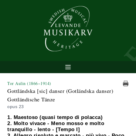
Tor Aulin
(1866−1914)
Gottländska [sic] danser (Gotländska danser)
Gottländische Tänze
opus 23
1. Maestoso (quasi tempo di polacca)
2. Molto vivace - Meno mosso e molto
tranquillo - lento - [Tempo I]
3. Allegro risoluto e marcato - più vivo - Poco