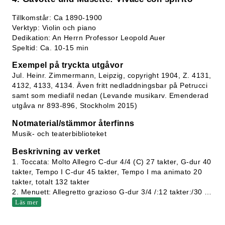
Tillkomstår: Ca 1890-1900
Verktyp: Violin och piano
Dedikation: An Herrn Professor Leopold Auer
Speltid: Ca. 10-15 min
Exempel på tryckta utgåvor
Jul. Heinr. Zimmermann, Leipzig, copyright 1904, Z. 4131,
4132, 4133, 4134. Även fritt nedladdningsbar på Petrucci
samt som mediafil nedan (Levande musikarv. Emenderad
utgåva nr 893-896, Stockholm 2015)
Notmaterial/stämmor återfinns
Musik- och teaterbiblioteket
Beskrivning av verket
1. Toccata: Molto Allegro C-dur 4/4 (C) 27 takter, G-dur 40
takter, Tempo I C-dur 45 takter, Tempo I ma animato 20
takter, totalt 132 takter
2. Menuett: Allegretto grazioso G-dur 3/4 /:12 takter:/30
…
Läs mer