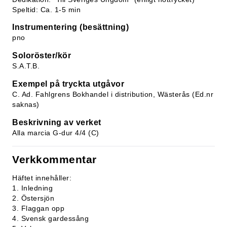
Speltid: Ca. 1-5 min
Instrumentering (besättning)
pno
Soloröster/kör
S.A.T.B.
Exempel på tryckta utgåvor
C. Ad. Fahlgrens Bokhandel i distribution, Wästerås (Ed.nr
saknas)
Beskrivning av verket
Alla marcia G-dur 4/4 (C)
Verkkommentar
Häftet innehåller:
1. Inledning
2. Östersjön
3. Flaggan opp
4. Svensk gardessång