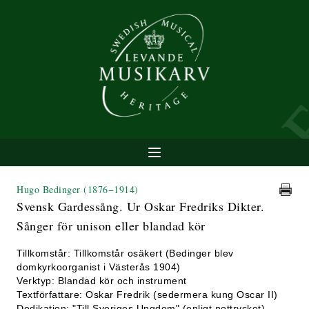
Hugo Bedinger
(1876−1914)
Svensk Gardessång. Ur Oskar Fredriks Dikter.
Sånger för unison eller blandad kör
Tillkomstår: Tillkomstår osäkert (Bedinger blev
domkyrkoorganist i Västerås 1904)
Verktyp: Blandad kör och instrument
Textförfattare: Oskar Fredrik (sedermera kung Oscar II)
Dedikation: "Till Sveriges Ungdom" (enligt nottrycket)