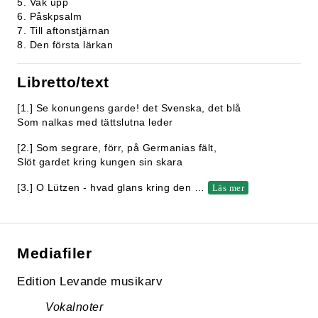
5. Vak upp
6. Påskpsalm
7. Till aftonstjärnan
8. Den första lärkan
Libretto/text
[1.] Se konungens garde! det Svenska, det blå
Som nalkas med tättslutna leder
[2.] Som segrare, förr, på Germanias fält,
Slöt gardet kring kungen sin skara
[3.] O Lützen - hvad glans kring den
…
Läs mer
Mediafiler
Edition Levande musikarv
Vokalnoter