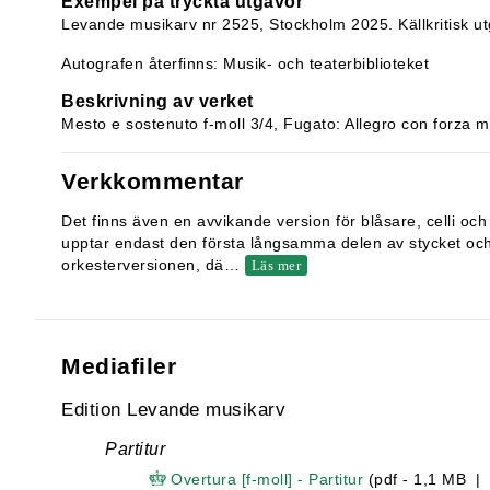
Exempel på tryckta utgåvor
Levande musikarv nr 2525, Stockholm 2025. Källkritisk u
Autografen återfinns: Musik- och teaterbiblioteket
Beskrivning av verket
Mesto e sostenuto f-moll 3/4, Fugato: Allegro con forza m
Verkkommentar
Det finns även en avvikande version för blåsare, celli o
upptar endast den första långsamma delen av stycket och sl
orkesterversionen, dä
…
Läs mer
Mediafiler
Edition Levande musikarv
Partitur
Overtura [f-moll] - Partitur
(pdf - 1,1 MB |