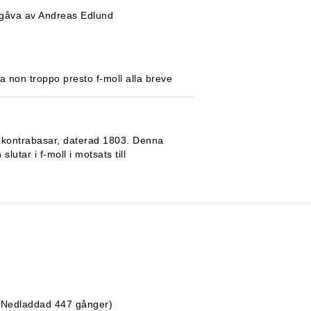
tgåva av Andreas Edlund
a non troppo presto f-moll alla breve
ch kontrabasar, daterad 1803. Denna
utar i f-moll i motsats till
 Nedladdad 447 gånger)