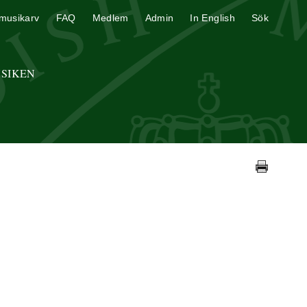
musikarv
FAQ
Medlem
Admin
In English
Sök
USIKEN