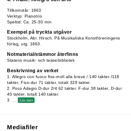
Tillkomstår: 1863
Verktyp: Pianotrio
Speltid: Ca. 25-30 min
Exempel på tryckta utgåvor
Stockholm, Abr. Hirsch. På Musikaliska Konstföreningens
förlag, utg. 1863.
Notmaterial/stämmor återfinns
Statens musik- och teaterbibliotek
Beskrivning av verket
1. Allegro con fuoco fiss-moll alla breve /:140 takter:/118
takter, Fiss-dur 71 takter, totalt 329 takter.
2. Poco Adagio D-dur 2/4 62 takter, F-dur 38 takter, D-dur
40 takter, totalt 140 takter.
3.
…
Läs mer
Mediafiler