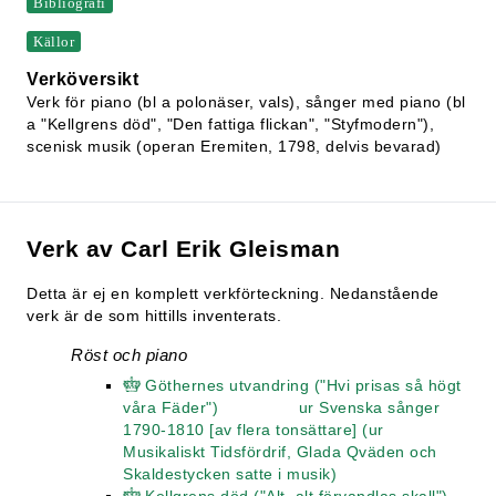
Bibliografi
Källor
Verköversikt
Verk för piano (bl a polonäser, vals), sånger med piano (bl
a "Kellgrens död", "Den fattiga flickan", "Styfmodern"),
scenisk musik (operan Eremiten, 1798, delvis bevarad)
Verk av Carl Erik Gleisman
Detta är ej en komplett verkförteckning. Nedanstående
verk är de som hittills inventerats.
Röst och piano
Göthernes utvandring ("Hvi prisas så högt
våra Fäder") ur Svenska sånger
1790-1810 [av flera tonsättare] (ur
Musikaliskt Tidsfördrif, Glada Qväden och
Skaldestycken satte i musik)