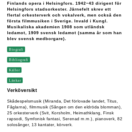
Finlands opera i Helsingfors. 1942−43 dirigent för
Helsingfors stadsorkester. Järnefelt skrev ett
flertal orkesterverk och vokalverk, men också den
första filmmusiken i Sverige. Invald i Kungl.
Musikaliska akademien 1908 som utländsk
ledamot, 1909 svensk ledamot (samma år som han
blev svensk medborgare).
Biografi
Bibliografi
Källor
Länkar
Verköversikt
Skådespelsmusik (Miranda, Det förlovade landet, Titus,
Fåglarna), filmmusik (Sången om den eldröda blomman),
25 orkesterverk (Svit, Korsholm, Heimathklang, Finsk
rapsodi, Symfonisk fantasi, Serenad m.m.), pianoverk, 82
solosånger, 13 kantater, körverk.