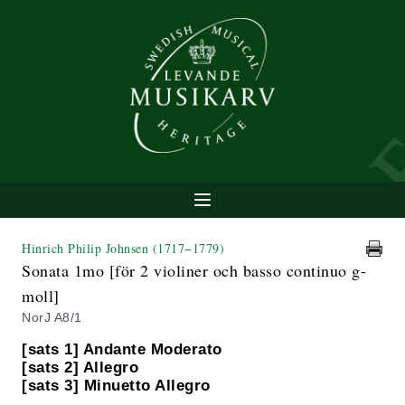
Hinrich Philip Johnsen
(1717−1779)
Sonata 1mo [för 2 violiner och basso continuo g-
moll]
NorJ A8/1
[sats 1] Andante Moderato
[sats 2] Allegro
[sats 3] Minuetto Allegro