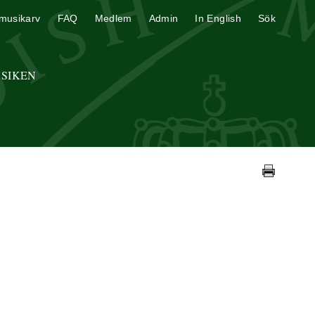
musikarv
FAQ
Medlem
Admin
In English
Sök
USIKEN