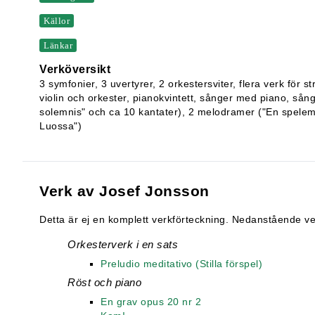
Källor
Länkar
Verköversikt
3 symfonier, 3 uvertyrer, 2 orkestersviter, flera verk för s
violin och orkester, pianokvintett, sånger med piano, sång
solemnis" och ca 10 kantater), 2 melodramer ("En spelem
Luossa")
Verk av Josef Jonsson
Detta är ej en komplett verkförteckning. Nedanstående verk
Orkesterverk i en sats
Preludio meditativo (Stilla förspel)
Röst och piano
En grav opus 20 nr 2