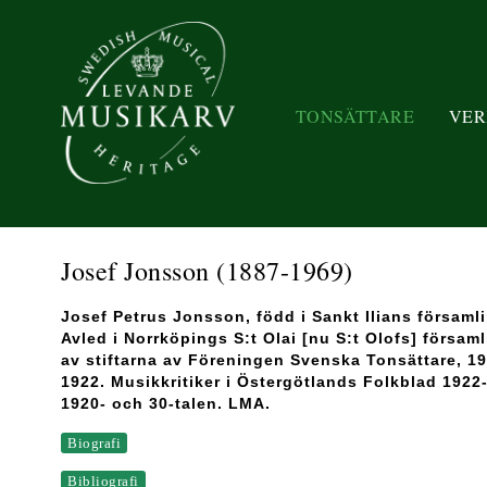
TONSÄTTARE
VER
Josef Jonsson
(1887-1969)
Josef Petrus Jonsson, född i Sankt Ilians församl
Avled i Norrköpings S:t Olai [nu S:t Olofs] försam
av stiftarna av Föreningen Svenska Tonsättare, 1
1922. Musikkritiker i Östergötlands Folkblad 1922
1920- och 30-talen. LMA.
Biografi
Bibliografi