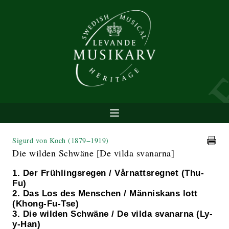
Sigurd von Koch
(1879−1919)
Die wilden Schwäne [De vilda svanarna]
1. Der Frühlingsregen / Vårnattsregnet (Thu-
Fu)
2. Das Los des Menschen / Människans lott
(Khong-Fu-Tse)
3. Die wilden Schwäne / De vilda svanarna (Ly-
y-Han)