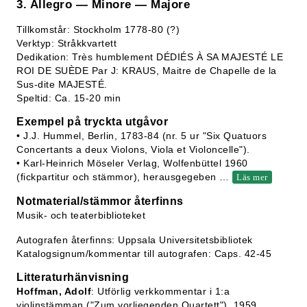
3. Allegro — Minore — Majore
Tillkomstår: Stockholm 1778-80 (?)
Verktyp: Stråkkvartett
Dedikation: Très humblement DÉDIÉS À SA MAJESTÉ LE
ROI DE SUÈDE Par J: KRAUS, Maitre de Chapelle de la
Sus-dite MAJESTÉ.
Speltid: Ca. 15-20 min
Exempel på tryckta utgåvor
• J.J. Hummel, Berlin, 1783-84 (nr. 5 ur "Six Quatuors
Concertants a deux Violons, Viola et Violoncelle").
• Karl-Heinrich Möseler Verlag, Wolfenbüttel 1960
(fickpartitur och stämmor), herausgegeben
…
Läs mer
Notmaterial/stämmor återfinns
Musik- och teaterbiblioteket
Autografen återfinns: Uppsala Universitetsbibliotek
Katalogsignum/kommentar till autografen: Caps. 42-45
Litteraturhänvisning
Hoffman, Adolf
: Utförlig verkkommentar i 1:a
violinstämman ("Zum vorliegenden Quartett"), 1959.