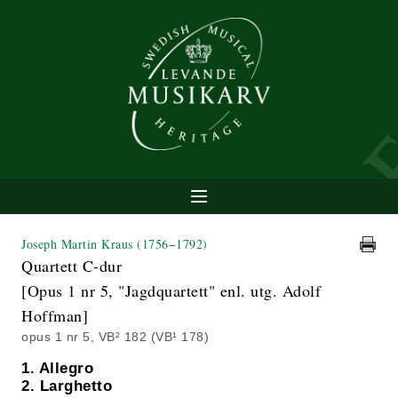
Joseph Martin Kraus
(1756−1792)
Quartett C-dur
[Opus 1 nr 5, "Jagdquartett" enl. utg. Adolf
Hoffman]
opus 1 nr 5, VB² 182 (VB¹ 178)
1. Allegro
2. Larghetto