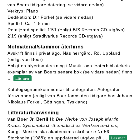
van Boers tidigare datering; se vidare nedan)
Verktyp: Piano
Dedikation: D:r Forkel (se vidare nedan)
Speltid: Ca. 1-5 min
Detaljerad speltid: 1'51 (enligt BIS Records CD-utgåva)
2'19 (enligt Stradivarius Records CD-utgåva)
Notmaterial/stämmor återfinns
Avskrift finns i privat ägo, Näs herrgård, Rö, Uppland
(enligt van Boer)
Enligt en blyertsanteckning i Musik- och teaterbibliotekets
exemplar av van Boers senare bok (se vidare nedan) finns
…
Läs mer
Katalogsignum/kommentar till autografen: Autografen
försvunnen (enligt van Boer fanns den tidigare hos Johann
Nikolaus Forkel, Göttingen, Tyskland)
Litteraturhänvisning
van Boer Jr, Bertil H
:
Die Werke von Joseph Martin
Kraus. Systematisch-thematisches Werkverzeichnis
,
Kungl. Musikaliska akademiens skriftserie Nr 56,
Stockholm (1988); en uppdaterad utgåva på
…
Läs mer