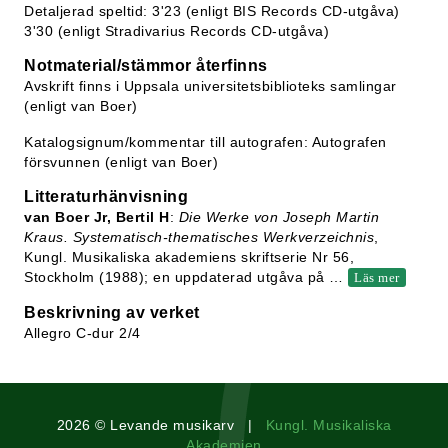
Detaljerad speltid: 3'23 (enligt BIS Records CD-utgåva)
3'30 (enligt Stradivarius Records CD-utgåva)
Notmaterial/stämmor återfinns
Avskrift finns i Uppsala universitetsbiblioteks samlingar
(enligt van Boer)
Katalogsignum/kommentar till autografen: Autografen
försvunnen (enligt van Boer)
Litteraturhänvisning
van Boer Jr, Bertil H
:
Die Werke von Joseph Martin
Kraus. Systematisch-thematisches Werkverzeichnis
,
Kungl. Musikaliska akademiens skriftserie Nr 56,
Stockholm (1988); en uppdaterad utgåva på
…
Läs mer
Beskrivning av verket
Allegro C-dur 2/4
2026 © Levande musikarv |
Kungl. Musikaliska
Akademien