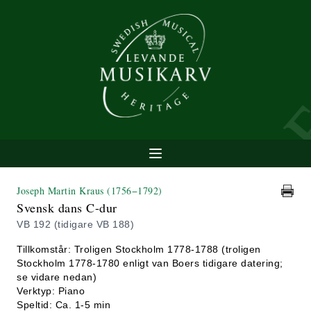
Joseph Martin Kraus
(1756−1792)
Svensk dans C-dur
VB 192 (tidigare VB 188)
Tillkomstår: Troligen Stockholm 1778-1788 (troligen
Stockholm 1778-1780 enligt van Boers tidigare datering;
se vidare nedan)
Verktyp: Piano
Speltid: Ca. 1-5 min