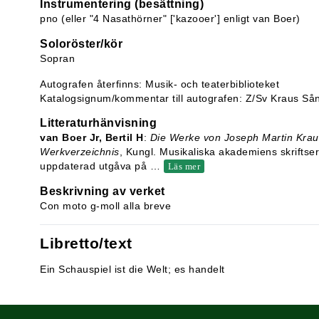
Instrumentering (besättning)
pno (eller "4 Nasathörner" ['kazooer'] enligt van Boer)
Soloröster/kör
Sopran
Autografen återfinns: Musik- och teaterbiblioteket
Katalogsignum/kommentar till autografen: Z/Sv Kraus Så
Litteraturhänvisning
van Boer Jr, Bertil H
:
Die Werke von Joseph Martin Krau
Werkverzeichnis
, Kungl. Musikaliska akademiens skriftse
uppdaterad utgåva på
…
Läs mer
Beskrivning av verket
Con moto g-moll alla breve
Libretto/text
Ein Schauspiel ist die Welt; es handelt