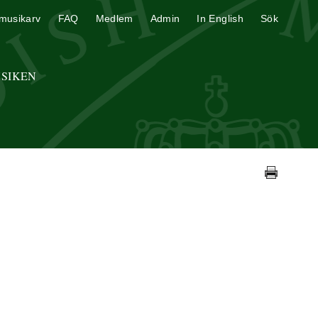
musikarv
FAQ
Medlem
Admin
In English
Sök
USIKEN