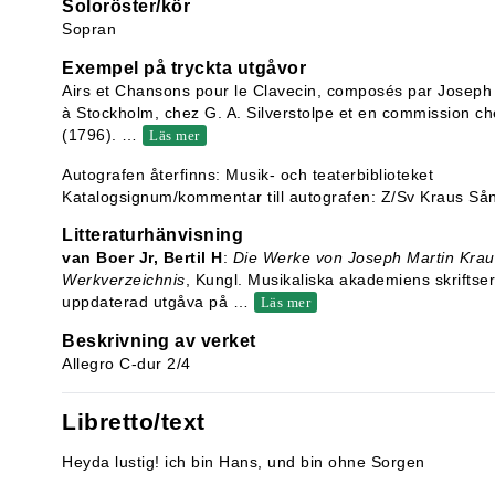
Soloröster/kör
Sopran
Exempel på tryckta utgåvor
Airs et Chansons pour le Clavecin, composés par Joseph 
à Stockholm, chez G. A. Silverstolpe et en commission che
(1796).
…
Läs mer
Autografen återfinns: Musik- och teaterbiblioteket
Katalogsignum/kommentar till autografen: Z/Sv Kraus Så
Litteraturhänvisning
van Boer Jr, Bertil H
:
Die Werke von Joseph Martin Krau
Werkverzeichnis
, Kungl. Musikaliska akademiens skriftse
uppdaterad utgåva på
…
Läs mer
Beskrivning av verket
Allegro C-dur 2/4
Libretto/text
Heyda lustig! ich bin Hans, und bin ohne Sorgen