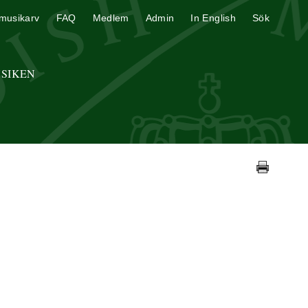
musikarv
FAQ
Medlem
Admin
In English
Sök
USIKEN