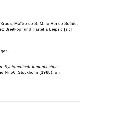
Kraus, Maître de S. M. le Roi de Suède,
z Breitkopf und Härtel à Leipsic [sic]
nger
s. Systematisch-thematisches
rie Nr 56, Stockholm (1988); en