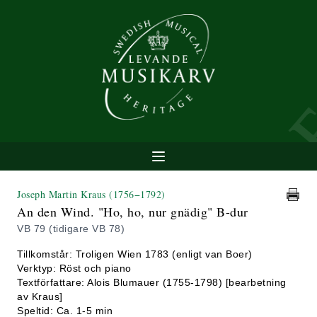
Joseph Martin Kraus
(1756−1792)
An den Wind. "Ho, ho, nur gnädig" B-dur
VB 79 (tidigare VB 78)
Tillkomstår: Troligen Wien 1783 (enligt van Boer)
Verktyp: Röst och piano
Textförfattare: Alois Blumauer (1755-1798) [bearbetning
av Kraus]
Speltid: Ca. 1-5 min