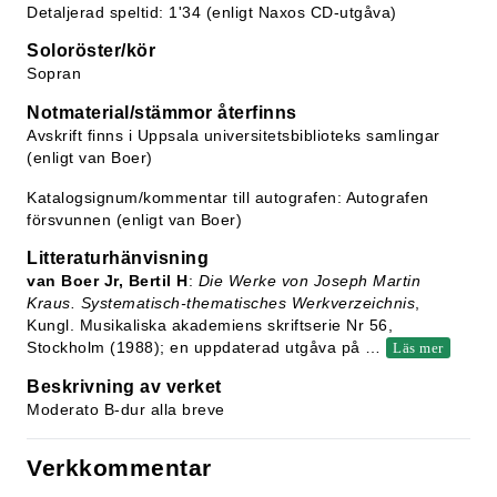
Detaljerad speltid: 1'34 (enligt Naxos CD-utgåva)
Soloröster/kör
Sopran
Notmaterial/stämmor återfinns
Avskrift finns i Uppsala universitetsbiblioteks samlingar
(enligt van Boer)
Katalogsignum/kommentar till autografen: Autografen
försvunnen (enligt van Boer)
Litteraturhänvisning
van Boer Jr, Bertil H
:
Die Werke von Joseph Martin
Kraus. Systematisch-thematisches Werkverzeichnis
,
Kungl. Musikaliska akademiens skriftserie Nr 56,
Stockholm (1988); en uppdaterad utgåva på
…
Läs mer
Beskrivning av verket
Moderato B-dur alla breve
Verkkommentar