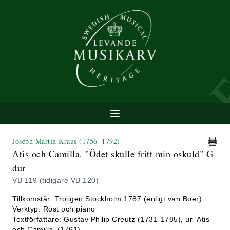
Joseph Martin Kraus
(1756−1792)
Atis och Camilla. "Ödet skulle fritt min oskuld" G-
dur
VB 119 (tidigare VB 120)
Tillkomstår: Troligen Stockholm 1787 (enligt van Boer)
Verktyp: Röst och piano
Textförfattare: Gustav Philip Creutz (1731-1785), ur 'Atis
och Camilla' (1761)