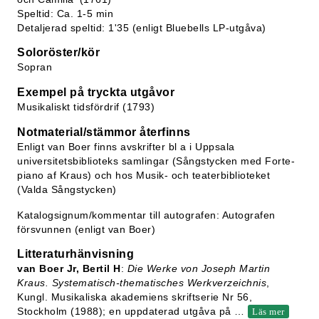
Speltid: Ca. 1-5 min
Detaljerad speltid: 1'35 (enligt Bluebells LP-utgåva)
Soloröster/kör
Sopran
Exempel på tryckta utgåvor
Musikaliskt tidsfördrif (1793)
Notmaterial/stämmor återfinns
Enligt van Boer finns avskrifter bl a i Uppsala
universitetsbiblioteks samlingar (Sångstycken med Forte-
piano af Kraus) och hos Musik- och teaterbiblioteket
(Valda Sångstycken)
Katalogsignum/kommentar till autografen: Autografen
försvunnen (enligt van Boer)
Litteraturhänvisning
van Boer Jr, Bertil H
:
Die Werke von Joseph Martin
Kraus. Systematisch-thematisches Werkverzeichnis
,
Kungl. Musikaliska akademiens skriftserie Nr 56,
Stockholm (1988); en uppdaterad utgåva på
…
Läs mer