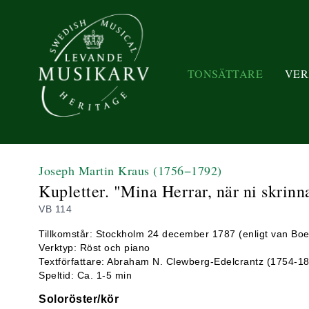
TONSÄTTARE
VER
Joseph Martin Kraus
(1756−1792)
Kupletter. "Mina Herrar, när ni skrinn
VB 114
Tillkomstår: Stockholm 24 december 1787 (enligt van Boe
Verktyp: Röst och piano
Textförfattare: Abraham N. Clewberg-Edelcrantz (1754-1
Speltid: Ca. 1-5 min
Soloröster/kör