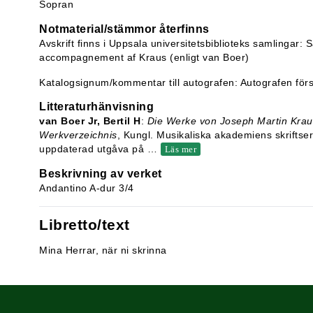
Sopran
Notmaterial/stämmor återfinns
Avskrift finns i Uppsala universitetsbiblioteks samlingar
accompagnement af Kraus (enligt van Boer)
Katalogsignum/kommentar till autografen: Autografen för
Litteraturhänvisning
van Boer Jr, Bertil H
:
Die Werke von Joseph Martin Krau
Werkverzeichnis
, Kungl. Musikaliska akademiens skriftse
uppdaterad utgåva på
…
Läs mer
Beskrivning av verket
Andantino A-dur 3/4
Libretto/text
Mina Herrar, när ni skrinna