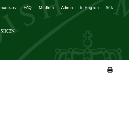
musikarv
FAQ
Medlem
Admin
In English
Sök
USIKEN