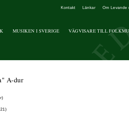
Kontakt
Länkar
Om Levande 
K
MUSIKEN I SVERIGE
VÄGVISARE TILL FOLKM
a" A-dur
r)
821)