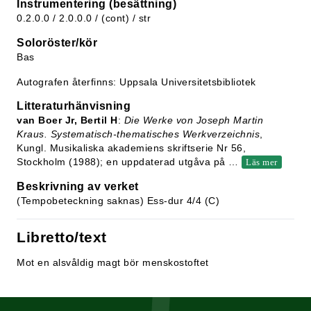
Instrumentering (besättning)
0.2.0.0 / 2.0.0.0 / (cont) / str
Soloröster/kör
Bas
Autografen återfinns: Uppsala Universitetsbibliotek
Litteraturhänvisning
van Boer Jr, Bertil H
:
Die Werke von Joseph Martin
Kraus. Systematisch-thematisches Werkverzeichnis
,
Kungl. Musikaliska akademiens skriftserie Nr 56,
Stockholm (1988); en uppdaterad utgåva på
…
Läs mer
Beskrivning av verket
(Tempobeteckning saknas) Ess-dur 4/4 (C)
Libretto/text
Mot en alsvåldig magt bör menskostoftet