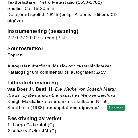
Textförfattare: Pietro Metastasio (1698-1782)
Speltid: Ca. 15-20 min
Detaljerad speltid: 19'35 (enligt Phoenix Editions CD-
utgåva)
Instrumentering (besättning)
2.2.0.2 / 2.0.0.0 / (cont) / str
Soloröster/kör
Sopran
Autografen återfinns: Musik- och teaterbiblioteket
Katalogsignum/kommentar till autografen: Z/Sv
Litteraturhänvisning
van Boer Jr, Bertil H
:
Die Werke von Joseph Martin
Kraus. Systematisch-thematisches Werkverzeichnis
,
Kungl. Musikaliska akademiens skriftserie Nr 56,
Stockholm (1988); en uppdaterad utgåva på
…
Läs mer
Beskrivning av verket
1. Largo C-dur 4/4 (C)
2. Allegro C-dur 4/4 (C)