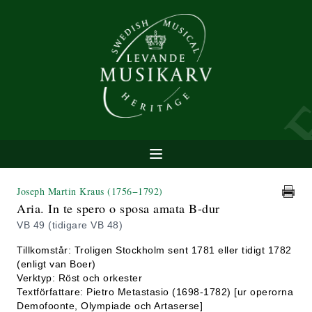
Joseph Martin Kraus
(1756−1792)
Aria. In te spero o sposa amata B-dur
VB 49 (tidigare VB 48)
Tillkomstår: Troligen Stockholm sent 1781 eller tidigt 1782
(enligt van Boer)
Verktyp: Röst och orkester
Textförfattare: Pietro Metastasio (1698-1782) [ur operorna
Demofoonte, Olympiade och Artaserse]