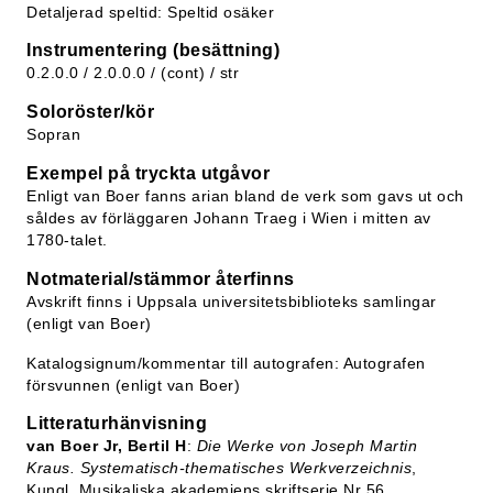
Detaljerad speltid: Speltid osäker
Instrumentering (besättning)
0.2.0.0 / 2.0.0.0 / (cont) / str
Soloröster/kör
Sopran
Exempel på tryckta utgåvor
Enligt van Boer fanns arian bland de verk som gavs ut och
såldes av förläggaren Johann Traeg i Wien i mitten av
1780-talet.
Notmaterial/stämmor återfinns
Avskrift finns i Uppsala universitetsbiblioteks samlingar
(enligt van Boer)
Katalogsignum/kommentar till autografen: Autografen
försvunnen (enligt van Boer)
Litteraturhänvisning
van Boer Jr, Bertil H
:
Die Werke von Joseph Martin
Kraus. Systematisch-thematisches Werkverzeichnis
,
Kungl. Musikaliska akademiens skriftserie Nr 56,