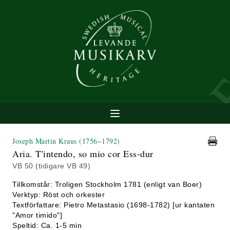
Joseph Martin Kraus
(1756−1792)
Aria. T'intendo, so mio cor Ess-dur
VB 50 (tidigare VB 49)
Tillkomstår: Troligen Stockholm 1781 (enligt van Boer)
Verktyp: Röst och orkester
Textförfattare: Pietro Metastasio (1698-1782) [ur kantaten
"Amor timido"]
Speltid: Ca. 1-5 min