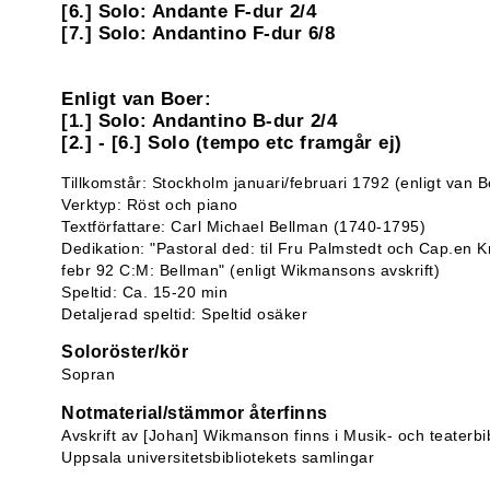
[6.] Solo: Andante F-dur 2/4
[7.] Solo: Andantino F-dur 6/8
Enligt van Boer:
[1.] Solo: Andantino B-dur 2/4
[2.] - [6.] Solo (tempo etc framgår ej)
Tillkomstår: Stockholm januari/februari 1792 (enligt van B
Verktyp: Röst och piano
Textförfattare: Carl Michael Bellman (1740-1795)
Dedikation: "Pastoral ded: til Fru Palmstedt och Cap.en 
febr 92 C:M: Bellman" (enligt Wikmansons avskrift)
Speltid: Ca. 15-20 min
Detaljerad speltid: Speltid osäker
Soloröster/kör
Sopran
Notmaterial/stämmor återfinns
Avskrift av [Johan] Wikmanson finns i Musik- och teaterbib
Uppsala universitetsbibliotekets samlingar