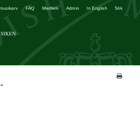
musikarv
FAQ
Medlem
Admin
In English
Sök
USIKEN
"