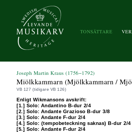
TONSÄTTARE
VER
Joseph Martin Kraus
(1756−1792)
Miölkkammarn (Mjölkkammarn / Mjölk
VB 127 (tidigare VB 126)
Enligt Wikmansons avskrift:
[1.] Solo: Andantino B-dur 2/4
[2.] Solo: Andante Grazioso B-dur 3/8
[3.] Solo: Andante F-dur 2/4
[4.] Solo: (tempobeteckning saknas) B-dur 2/4
[5.] Solo: Andante F-dur 2/4