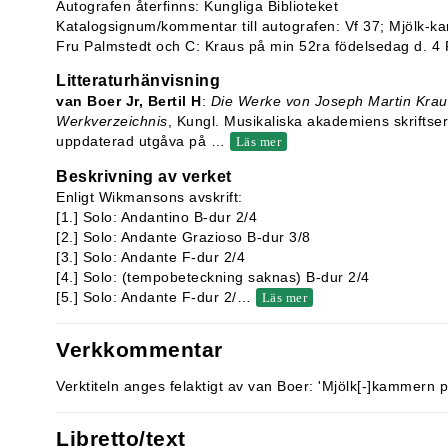
Autografen återfinns: Kungliga Biblioteket
Katalogsignum/kommentar till autografen: Vf 37; Mjölk-ka
Fru Palmstedt och C: Kraus på min 52ra födelsedag d. 4 
Litteraturhänvisning
van Boer Jr, Bertil H
:
Die Werke von Joseph Martin Krau
Werkverzeichnis
, Kungl. Musikaliska akademiens skriftse
uppdaterad utgåva på
…
Läs mer
Beskrivning av verket
Enligt Wikmansons avskrift:
[1.] Solo: Andantino B-dur 2/4
[2.] Solo: Andante Grazioso B-dur 3/8
[3.] Solo: Andante F-dur 2/4
[4.] Solo: (tempobeteckning saknas) B-dur 2/4
[5.] Solo: Andante F-dur 2/
…
Läs mer
Verkkommentar
Verktiteln anges felaktigt av van Boer: 'Mjölk[-]kammern 
Libretto/text