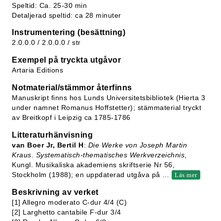
Speltid: Ca. 25-30 min
Detaljerad speltid: ca 28 minuter
Instrumentering (besättning)
2.0.0.0 / 2.0.0.0 / str
Exempel på tryckta utgåvor
Artaria Editions
Notmaterial/stämmor återfinns
Manuskript finns hos Lunds Universitetsbibliotek (Hierta 3
under namnet Romanus Hoffstetter); stämmaterial tryckt
av Breitkopf i Leipzig ca 1785-1786
Litteraturhänvisning
van Boer Jr, Bertil H
:
Die Werke von Joseph Martin
Kraus. Systematisch-thematisches Werkverzeichnis
,
Kungl. Musikaliska akademiens skriftserie Nr 56,
Stockholm (1988); en uppdaterad utgåva på
…
Läs mer
Beskrivning av verket
[1] Allegro moderato C-dur 4/4 (C)
[2] Larghetto cantabile F-dur 3/4