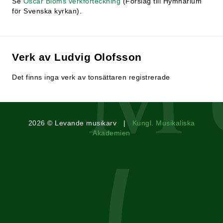
Se
Oscar Bloms verkförteckning
(Förslag till Hymnarium
för Svenska kyrkan).
Verk av Ludvig Olofsson
Det finns inga verk av tonsättaren registrerade
2026 © Levande musikarv |
Kungl. Musikaliska
Akademien