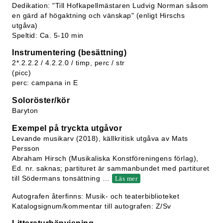
Dedikation: "Till Hofkapellmästaren Ludvig Norman såsom
en gärd af högaktning och vänskap" (enligt Hirschs
utgåva)
Speltid: Ca. 5-10 min
Instrumentering (besättning)
2*.2.2.2 / 4.2.2.0 / timp, perc / str
(picc)
perc: campana in E
Soloröster/kör
Baryton
Exempel på tryckta utgåvor
Levande musikarv (2018), källkritisk utgåva av Mats
Persson
Abraham Hirsch (Musikaliska Konstföreningens förlag),
Ed. nr. saknas; partituret är sammanbundet med partituret
till Södermans tonsättning
…
Läs mer
Autografen återfinns: Musik- och teaterbiblioteket
Katalogsignum/kommentar till autografen: Z/Sv