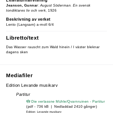
Litteraturhänvisning
Jeanson, Gunnar
:
August Söderman. En svensk
tondiktares liv och verk
, 1926
Beskrivning av verket
Lento (Langsam) a-moll 6/4
Libretto/text
Das Wasser rauscht zum Wald hinein / I väster bleknar
dagens sken
Mediafiler
Edition Levande musikarv
Partitur
Die verlassne Mühle/Qvarnruinen - Partitur
(pdf - 736 kB | Nedladdad 2410 gånger)
Edition: Levande musikarv