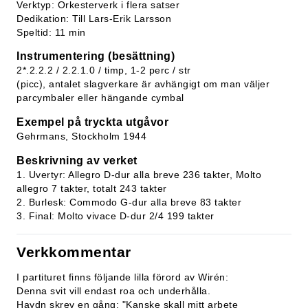
Verktyp: Orkesterverk i flera satser
Dedikation: Till Lars-Erik Larsson
Speltid: 11 min
Instrumentering (besättning)
2*.2.2.2 / 2.2.1.0 / timp, 1-2 perc / str
(picc), antalet slagverkare är avhängigt om man väljer
parcymbaler eller hängande cymbal
Exempel på tryckta utgåvor
Gehrmans, Stockholm 1944
Beskrivning av verket
1. Uvertyr: Allegro D-dur alla breve 236 takter, Molto
allegro 7 takter, totalt 243 takter
2. Burlesk: Commodo G-dur alla breve 83 takter
3. Final: Molto vivace D-dur 2/4 199 takter
Verkkommentar
I partituret finns följande lilla förord av Wirén:
Denna svit vill endast roa och underhålla.
Haydn skrev en gång: "Kanske skall mitt arbete