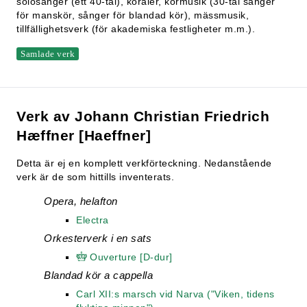
solosånger (ett 40-tal), koraler, körmusik (30-tal sånger
för manskör, sånger för blandad kör), mässmusik,
tillfällighetsverk (för akademiska festligheter m.m.).
Samlade verk
Verk av Johann Christian Friedrich
Hæffner [Haeffner]
Detta är ej en komplett verkförteckning. Nedanstående
verk är de som hittills inventerats.
Opera, helafton
Electra
Orkesterverk i en sats
Ouverture [D-dur]
Blandad kör a cappella
Carl XII:s marsch vid Narva ("Viken, tidens