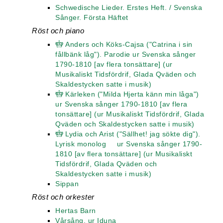
Schwedische Lieder. Erstes Heft. / Svenska
Sånger. Första Häftet
Röst och piano
Anders och Köks-Cajsa ("Catrina i sin
fållbänk låg"). Parodie ur Svenska sånger
1790-1810 [av flera tonsättare] (ur
Musikaliskt Tidsfördrif, Glada Qväden och
Skaldestycken satte i musik)
Kärleken ("Milda Hjerta känn min låga")
ur Svenska sånger 1790-1810 [av flera
tonsättare] (ur Musikaliskt Tidsfördrif, Glada
Qväden och Skaldestycken satte i musik)
Lydia och Arist ("Sällhet! jag sökte dig").
Lyrisk monolog ur Svenska sånger 1790-
1810 [av flera tonsättare] (ur Musikaliskt
Tidsfördrif, Glada Qväden och
Skaldestycken satte i musik)
Sippan
Röst och orkester
Hertas Barn
Vårsång, ur Iduna