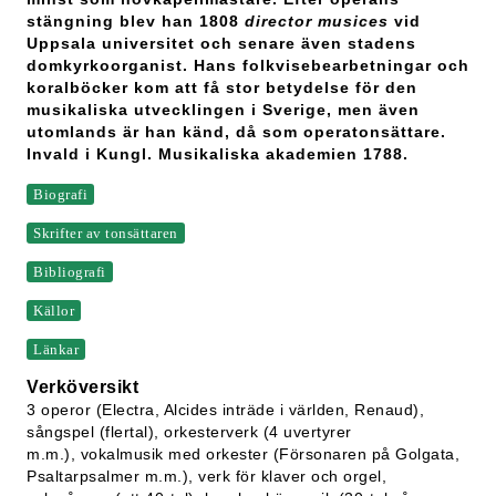
stängning blev han 1808
director musices
vid
Uppsala universitet och senare även stadens
domkyrkoorganist. Hans folkvisebearbetningar och
koralböcker kom att få stor betydelse för den
musikaliska utvecklingen i Sverige, men även
utomlands är han känd, då som operatonsättare.
Invald i Kungl. Musikaliska akademien 1788.
Biografi
Skrifter av tonsättaren
Bibliografi
Källor
Länkar
Verköversikt
3 operor (Electra, Alcides inträde i världen, Renaud),
sångspel (flertal), orkesterverk (4 uvertyrer
m.m.), vokalmusik med orkester (Försonaren på Golgata,
Psaltarpsalmer m.m.), verk för klaver och orgel,