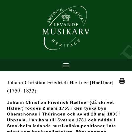
Johann Christian Friedrich Hæffner [Haeffner]
(1759−1833)
Johann Christian Friedrich Hæffner (då skrivet
Häfner) föddes 2 mars 1759 i den tyska byn
Oberschönau i Thüringen och avled 28 maj 1833 i
Uppsala. Han kom till Sverige 1781 och nådde i
Stockholm ledande musikaliska positioner, inte
minst som hovkapellmästare. Efter operans