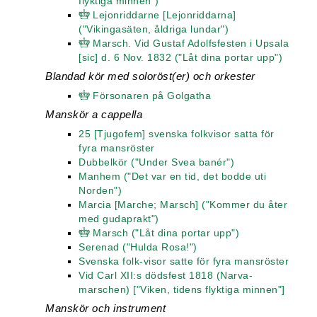
flyktiga minnen")
Lejonriddarne [Lejonriddarna]
("Vikingasäten, åldriga lundar")
Marsch. Vid Gustaf Adolfsfesten i Upsala
[sic] d. 6 Nov. 1832 ("Låt dina portar upp")
Blandad kör med soloröst(er) och orkester
Försonaren på Golgatha
Manskör a cappella
25 [Tjugofem] svenska folkvisor satta för
fyra mansröster
Dubbelkör ("Under Svea banér")
Manhem ("Det var en tid, det bodde uti
Norden")
Marcia [Marche; Marsch] ("Kommer du åter
med gudaprakt")
Marsch ("Låt dina portar upp")
Serenad ("Hulda Rosa!")
Svenska folk-visor satte för fyra mansröster
Vid Carl XII:s dödsfest 1818 (Narva-
marschen) ["Viken, tidens flyktiga minnen"]
Manskör och instrument