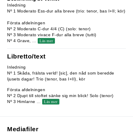
Inledning
Nº 1 Moderato Ess-dur alla breve (trio: tenor, bas I+II; kör)
Första afdelningen
Nº 2 Moderato C-dur 4/4 (C) (solo: tenor)
Nº 3 Moderato vivace F-dur alla breve (tutti)
Nº 4 Grave,
…
Läs mer
Libretto/text
Inledning
Nº 1 Skåda, frälsta verld! [sic], den nåd som beredde
ljusets dagar! Trio (tenor, bas I+II), kör
Första afdelningen
Nº 2 Djupt till stoftet sänke sig min blick! Solo (tenor)
Nº 3 Himlarne
…
Läs mer
Mediafiler