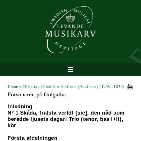
Johann Christian Friedrich Hæffner [Haeffner]
(1759−1833)
Försonaren på Golgatha
Inledning
Nº 1 Skåda, frälsta verld! [sic], den nåd som
beredde ljusets dagar! Trio (tenor, bas I+II),
kör
Första afdelningen