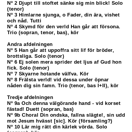
Nº 2 Djupt till stoftet sänke sig min blick! Solo
(tenor)
Nº 3 Himlarne sjunga, o Fader, din ära, vishet
och nåd. Tutti
Nº 4 Skymd för den verld Han går att försona.
Trio (sopran, tenor, bas), kör
Andra afdelningen
Nº 5 Han går att uppoffra sitt lif för bröder,
brottsliga. Solo (tenor)
Nº 6 Ej solen mera sprider det ljus af Gud hon
fick. Solo (tenor)
Nº 7 Skyarne hotande välfva. Kör
Nº 8 Frälsta verld! vid dessa under öpnar
nåden dig sin famn. Trio (tenor, bas I+II), kör
Tredje afdelningen
Nº 9a Och denna välgörande hand - vid korset
fästad! Duett (sopran, bas)
Nº 9b Choral Din ondska, fallna slägte!, sin udd
mot Jesum hvässt [sic]. Kör (församling?)
Nº 10 Lär mig rätt din kärlek vörda. Solo