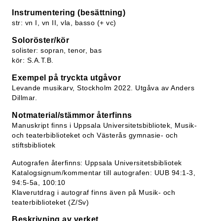
Instrumentering (besättning)
str: vn I, vn II, vla, basso (+ vc)
Soloröster/kör
solister: sopran, tenor, bas
kör: S.A.T.B.
Exempel på tryckta utgåvor
Levande musikarv, Stockholm 2022. Utgåva av Anders
Dillmar.
Notmaterial/stämmor återfinns
Manuskript finns i Uppsala Universitetsbibliotek, Musik-
och teaterbiblioteket och Västerås gymnasie- och
stiftsbibliotek
Autografen återfinns: Uppsala Universitetsbibliotek
Katalogsignum/kommentar till autografen: UUB 94:1-3,
94:5-5a, 100:10
Klaverutdrag i autograf finns även på Musik- och
teaterbiblioteket (Z/Sv)
Beskrivning av verket