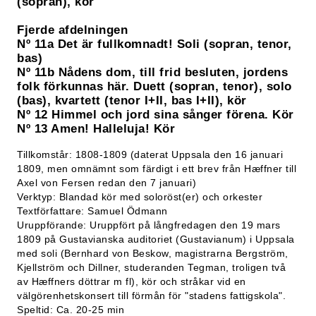
(sopran), kör
Fjerde afdelningen
Nº 11a Det är fullkomnadt! Soli (sopran, tenor,
bas)
Nº 11b Nådens dom, till frid besluten, jordens
folk förkunnas här. Duett (sopran, tenor), solo
(bas), kvartett (tenor I+II, bas I+II), kör
Nº 12 Himmel och jord sina sånger förena. Kör
Nº 13 Amen! Halleluja! Kör
Tillkomstår: 1808-1809 (daterat Uppsala den 16 januari
1809, men omnämnt som färdigt i ett brev från Hæffner till
Axel von Fersen redan den 7 januari)
Verktyp: Blandad kör med soloröst(er) och orkester
Textförfattare: Samuel Ödmann
Uruppförande: Uruppfört på långfredagen den 19 mars
1809 på Gustavianska auditoriet (Gustavianum) i Uppsala
med soli (Bernhard von Beskow, magistrarna Bergström,
Kjellström och Dillner, studeranden Tegman, troligen två
av Hæffners döttrar m fl), kör och stråkar vid en
välgörenhetskonsert till förmån för "stadens fattigskola".
Speltid: Ca. 20-25 min