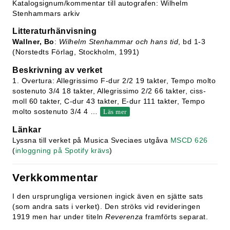
Katalogsignum/kommentar till autografen: Wilhelm
Stenhammars arkiv
Litteraturhänvisning
Wallner, Bo
:
Wilhelm Stenhammar och hans tid
, bd 1-3
(Norstedts Förlag, Stockholm, 1991)
Beskrivning av verket
1. Overtura: Allegrissimo F-dur 2/2 19 takter, Tempo molto
sostenuto 3/4 18 takter, Allegrissimo 2/2 66 takter, ciss-
moll 60 takter, C-dur 43 takter, E-dur 111 takter, Tempo
molto sostenuto 3/4 4
…
Läs mer
Länkar
Lyssna till verket på Musica Sveciaes utgåva
MSCD 626
(
inloggning på Spotify krävs
)
Verkkommentar
I den ursprungliga versionen ingick även en sjätte sats
(som andra sats i verket). Den ströks vid revideringen
1919 men har under titeln
Reverenza
framförts separat.